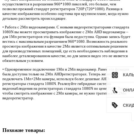
осуществляется в разрешении 960*1080 пикселей, это больше, чем
позволял прежний стандарт регистраторов 720Р (720*1080). Разница в
качестве изображения особенно ощутима при крупном плане, когда нужно
детально рассмотреть происходящее.
• Работа с 2Мп видеокамерами. С новыми видеорегистраторами стандарта
1080N вы можете просматривать изображение с 2Мп AHD­ видеокамеры –
для 1Мп регистраторов эта функция была недоступна. Однако запись будет
вестись с максимальным разрешением 960*1080. Возможность реального
просмотра изображения в качестве 2Мп является оптимальным решением
для производственных помещений, где есть необходимость наблюдения в
наиболее детализированном качестве, но для записи видео это не является
обязательным условием.
• Одновременное подключение 1Мп и 2Мп видеокамер. Ранее эта функция
была доступна только на 2Мп AHD­регистраторах. Теперь же можно
КАЛ
подключать 1Мп+2Мп камеры, используя более дешевые AHD­
регистраторы стандарта 1080N. Реализуйте гибридные системы
видеонаблюдения на регистраторах стандарта 1080N по цене 720p. Теперь,
ОНЛ
чтобы смотреть изображение с 2Мп камеры, не нужно тратиться на 2Мп
видеорегистратор.
СКИ
Похожие товары: