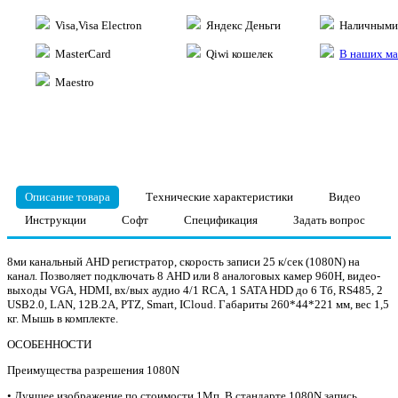
Visa,Visa Electron
Яндекс Деньги
Наличными 
MasterCard
Qiwi кошелек
В наших ма
Maestro
Описание товара
Технические характеристики
Видео
Инструкции
Софт
Спецификация
Задать вопрос
8­ми канальный AHD регистратор, скорость записи 25 к/сек (1080N) на
канал. Позволяет подключать 8 AHD или 8 аналоговых камер 960H, видео­
выходы VGA, HDMI, вх/вых аудио 4/1 RCA, 1 SATA HDD до 6 Тб, RS­485, 2
USB2.0, LAN, 12B.2А, PTZ, Smart, ICloud. Габариты 260*44*221 мм, вес 1,5
кг. Мышь в комплекте.
ОСОБЕННОСТИ
Преимущества разрешения 1080N
• Лучшее изображение по стоимости 1Мп. В стандарте 1080N запись