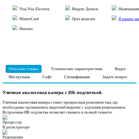
Visa,Visa Electron
Яндекс Деньги
Наличными 
MasterCard
Qiwi кошелек
В наших ма
Maestro
Описание товара
Технические характеристики
Видео
Инструкции
Софт
Спецификация
Задать вопрос
Уличная аналоговая камера с ИК подсветкой.
Уличная аналоговая камера станет прекрасным решением там, где
необходимо организовать видеонаблюдение с хорошим разрешением.
Встроенная ИК подсветка позволит снимать в полной темноте.
Процессор
В регистраторе
Разрешение