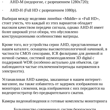
· AHD-M (недорогие, с разрешением 1280х720);
· AHD-H (Full HD с разрешением 1080р).
Выбирая между моделями линейки «Middle» и «Full HD»,
стоит учесть, что каждый из этих вариантов обладает
высоким качеством передачи сигнала, однако AHD-H имеет
более широкий угол обзора, что обусловлено
конструкционными особенностями матрицы.
Кроме того, все устройства серии AHD, представленные в
нашем каталоге, оснащены высокотехнологичной начинкой, в
частности CMOS сенсорами, ICR фильтрами для дневной и
ночной съемки, системой шумоподавления 3D digital с
поддержкой WDR (особенно актуально для объектов, где
наблюдаются частые отключения/перепады напряжения в
электросети).
Устанавливая AHD камеры, заказанные в нашем интернет-
магазине, вы также избавитесь от задержек изображения на
мониторах слежения, ведь изображения с них передаются на
видеорегистратор без предварительного сжатия.
Камеры видеонаблюдения и готовые комплекты мониторинга
Большинство современных систем безопасности