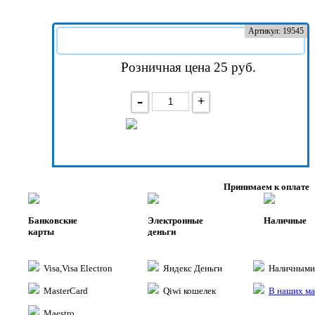
Артикул: 19545
Розничная цена 25
руб.
-
+
В корзину
Принимаем к оплате
Банковские
Электронные
Наличные
карты
деньги
Visa,Visa Electron
Яндекс Деньги
Наличными 
MasterCard
Qiwi кошелек
В наших ма
Maestro