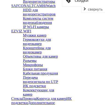
СКИДКИ
Видеорегистраторы
SAFCON
ALTCAM
HiWatch
свернуть
HDD для
видеорегистраторов
Комплекты систем
видеонаблюдения
IP WI-FI камеры
EZVIZ WIFI
Муляжи камер
Гермокожухи для
видеокамер
Кронштейны для
видеокамер
Объективы для камер
Разъемы
Микрофоны
Блоки питания
Кабельная продукция
Передача
видеосигнала по UTP
ИК подсветки
Комлектующие для
камер
Стекла
Провода
Корпуса для камер
ИК
подсветки
Дополнительное