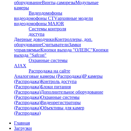
оборудование
Винты,саморезы
Модульные
камеры
Видеодомофоны
видеодомофоны CTV
архивные модели
видеодомофоны MAJOR
Системы контроля
доступа
Дверные доводчики
Контроллеры, доп.
оборудование
Считыватели
Замки
управляемые
Кнопки выхода "ОЛЕВС"
Кнопки
выхода "Safcon"
Охранные системы
AJAX
Распродажа на сайте
Аналоговые камеры (Распродажа)
IP камеры
(Распродажа)
Контроль доступа
(Распродажа)
Блоки питания
(Распродажа)
Дополнительное оборудование
(Распродажа)
Охранные системы
(Распродажа)
Видеорегистраторы
(Распродажа)
Объективы для камер
(Распродажа)
Главная
Загрузки