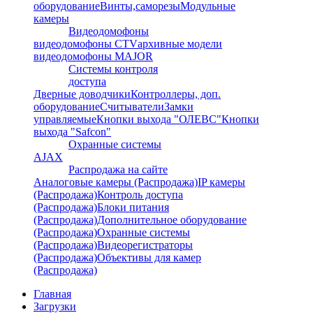
оборудование
Винты,саморезы
Модульные
камеры
Видеодомофоны
видеодомофоны CTV
архивные модели
видеодомофоны MAJOR
Системы контроля
доступа
Дверные доводчики
Контроллеры, доп.
оборудование
Считыватели
Замки
управляемые
Кнопки выхода "ОЛЕВС"
Кнопки
выхода "Safcon"
Охранные системы
AJAX
Распродажа на сайте
Аналоговые камеры (Распродажа)
IP камеры
(Распродажа)
Контроль доступа
(Распродажа)
Блоки питания
(Распродажа)
Дополнительное оборудование
(Распродажа)
Охранные системы
(Распродажа)
Видеорегистраторы
(Распродажа)
Объективы для камер
(Распродажа)
Главная
Загрузки