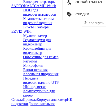
Видеорегистраторы
ОНЛАЙН ЗАКАЗ
SAFCON
ALTCAM
HiWatch
HDD для
видеорегистраторов
СКИДКИ
Комплекты систем
свернуть
видеонаблюдения
IP WI-FI камеры
EZVIZ WIFI
Муляжи камер
Гермокожухи для
видеокамер
Кронштейны для
видеокамер
Объективы для камер
Разъемы
Микрофоны
Блоки питания
Кабельная продукция
Передача
видеосигнала по UTP
ИК подсветки
Комлектующие для
камер
Стекла
Провода
Корпуса для камер
ИК
подсветки
Дополнительное