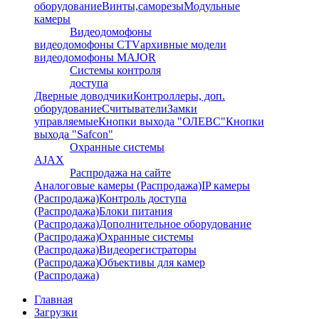
оборудование
Винты,саморезы
Модульные
камеры
Видеодомофоны
видеодомофоны CTV
архивные модели
видеодомофоны MAJOR
Системы контроля
доступа
Дверные доводчики
Контроллеры, доп.
оборудование
Считыватели
Замки
управляемые
Кнопки выхода "ОЛЕВС"
Кнопки
выхода "Safcon"
Охранные системы
AJAX
Распродажа на сайте
Аналоговые камеры (Распродажа)
IP камеры
(Распродажа)
Контроль доступа
(Распродажа)
Блоки питания
(Распродажа)
Дополнительное оборудование
(Распродажа)
Охранные системы
(Распродажа)
Видеорегистраторы
(Распродажа)
Объективы для камер
(Распродажа)
Главная
Загрузки