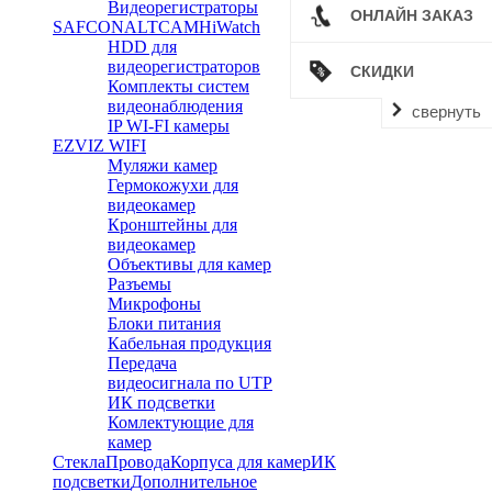
Видеорегистраторы
ОНЛАЙН ЗАКАЗ
SAFCON
ALTCAM
HiWatch
HDD для
видеорегистраторов
СКИДКИ
Комплекты систем
видеонаблюдения
свернуть
IP WI-FI камеры
EZVIZ WIFI
Муляжи камер
Гермокожухи для
видеокамер
Кронштейны для
видеокамер
Объективы для камер
Разъемы
Микрофоны
Блоки питания
Кабельная продукция
Передача
видеосигнала по UTP
ИК подсветки
Комлектующие для
камер
Стекла
Провода
Корпуса для камер
ИК
подсветки
Дополнительное