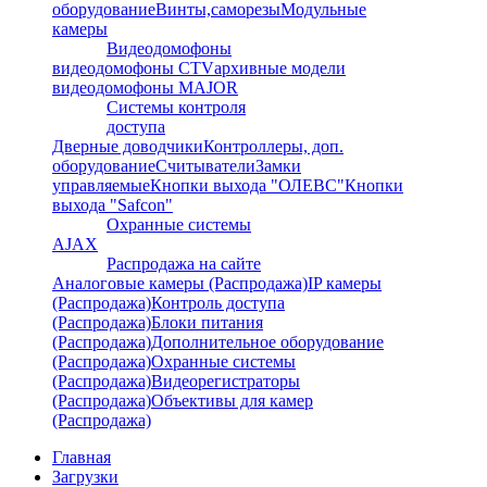
оборудование
Винты,саморезы
Модульные
камеры
Видеодомофоны
видеодомофоны CTV
архивные модели
видеодомофоны MAJOR
Системы контроля
доступа
Дверные доводчики
Контроллеры, доп.
оборудование
Считыватели
Замки
управляемые
Кнопки выхода "ОЛЕВС"
Кнопки
выхода "Safcon"
Охранные системы
AJAX
Распродажа на сайте
Аналоговые камеры (Распродажа)
IP камеры
(Распродажа)
Контроль доступа
(Распродажа)
Блоки питания
(Распродажа)
Дополнительное оборудование
(Распродажа)
Охранные системы
(Распродажа)
Видеорегистраторы
(Распродажа)
Объективы для камер
(Распродажа)
Главная
Загрузки