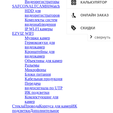
Видеорегистраторы
КАЛЬКУЛЯТОР
SAFCON
ALTCAM
HiWatch
HDD для
видеорегистраторов
ОНЛАЙН ЗАКАЗ
Комплекты систем
видеонаблюдения
СКИДКИ
IP WI-FI камеры
EZVIZ WIFI
свернуть
Муляжи камер
Гермокожухи для
видеокамер
Кронштейны для
видеокамер
Объективы для камер
Разъемы
Микрофоны
Блоки питания
Кабельная продукция
Передача
видеосигнала по UTP
ИК подсветки
Комлектующие для
камер
Стекла
Провода
Корпуса для камер
ИК
подсветки
Дополнительное