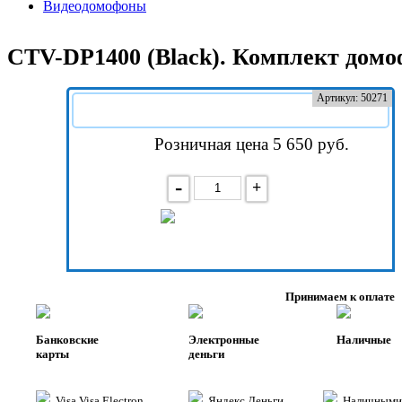
Видеодомофоны
CTV-DP1400 (Black). Комплект домо
Артикул: 50271
Розничная цена 5 650
руб.
-
+
В корзину
Принимаем к оплате
Банковские
Электронные
Наличные
карты
деньги
Visa,Visa Electron
Яндекс Деньги
Наличными 