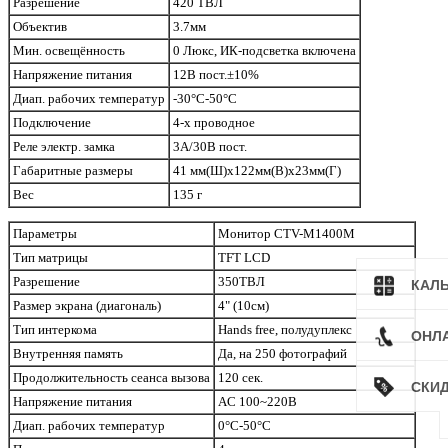
Разрешение
420 ТВЛ
Объектив
3.7мм
Мин. освещённость
0 Люкс, ИК-подсветка включена
Напряжение питания
12В пост.±10%
Диап. рабочих температур
-30°C-50°C
Подключение
4-х проводное
Реле электр. замка
3А/30В пост.
Габаритные размеры
41 мм(Ш)х122мм(В)х23мм(Г)
Вес
135 г
Параметры
Монитор CTV-M1400M
Тип матрицы
TFT LCD
Разрешение
350ТВЛ
КАЛ
Размер экрана (диагональ)
4" (10см)
Тип интеркома
Hands free, полудуплекс
ОНЛ
Внутренняя память
Да, на 250 фотографий
Продолжительность сеанса вызова
120 сек.
СКИ
Напряжение питания
AC 100~220В
Диап. рабочих температур
0°C-50°C