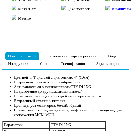
MasterCard
Qiwi кошелек
В наших ма
Maestro
Описание товара
Технические характеристики
Видео
Инструкции
Софт
Спецификация
Задать вопрос
Цветной TFT дисплей с диагональю 4” (10см)
Встроенная память на 250 изображений
Антивандальная вызывная панель CTV-D10NG
Подключение до двух вызывных панелей
Возможность объединения до 4 мониторов в системе
Встроенный источник питания
Цвет корпуса мониторов: белый/чёрный
Совместимость с подъездными домофонами при помощи модулей
сопряжения МСК, МСЦ
Параметры
CTV-D10NG