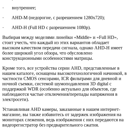
· внутреннее;
· AHD-M (недорогие, с разрешением 1280х720);
· AHD-H (Full HD с разрешением 1080р).
Выбирая между моделями линейки «Middle» и «Full HD»,
стоит учесть, что каждый из этих вариантов обладает
высоким качеством передачи сигнала, однако AHD-H имеет
более широкий угол обзора, что обусловлено
конструкционными особенностями матрицы.
Кроме того, все устройства серии AHD, представленные в
нашем каталоге, оснащены высокотехнологичной начинкой, в
частности CMOS сенсорами, ICR фильтрами для дневной и
ночной съемки, системой шумоподавления 3D digital с
поддержкой WDR (особенно актуально для объектов, где
наблюдаются частые отключения/перепады напряжения в
электросети).
Устанавливая AHD камеры, заказанные в нашем интернет-
магазине, вы также избавитесь от задержек изображения на
мониторах слежения, ведь изображения с них передаются на
видеорегистратор без предварительного сжатия.