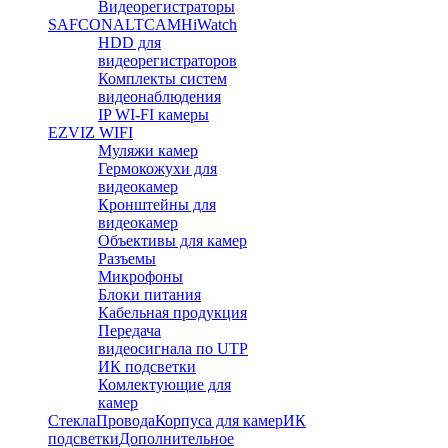
Видеорегистраторы
SAFCON
ALTCAM
HiWatch
HDD для
видеорегистраторов
Комплекты систем
видеонаблюдения
IP WI-FI камеры
EZVIZ WIFI
Муляжи камер
Гермокожухи для
видеокамер
Кронштейны для
видеокамер
Объективы для камер
Разъемы
Микрофоны
Блоки питания
Кабельная продукция
Передача
видеосигнала по UTP
ИК подсветки
Комлектующие для
камер
Стекла
Провода
Корпуса для камер
ИК
подсветки
Дополнительное