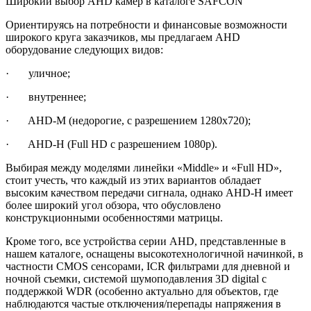
Широкий выбор AHD камер в каталоге SAFCON
Ориентируясь на потребности и финансовые возможности
широкого круга заказчиков, мы предлагаем AHD
оборудование следующих видов:
· уличное;
· внутреннее;
· AHD-M (недорогие, с разрешением 1280х720);
· AHD-H (Full HD с разрешением 1080р).
Выбирая между моделями линейки «Middle» и «Full HD»,
стоит учесть, что каждый из этих вариантов обладает
высоким качеством передачи сигнала, однако AHD-H имеет
более широкий угол обзора, что обусловлено
конструкционными особенностями матрицы.
Кроме того, все устройства серии AHD, представленные в
нашем каталоге, оснащены высокотехнологичной начинкой, в
частности CMOS сенсорами, ICR фильтрами для дневной и
ночной съемки, системой шумоподавления 3D digital с
поддержкой WDR (особенно актуально для объектов, где
наблюдаются частые отключения/перепады напряжения в