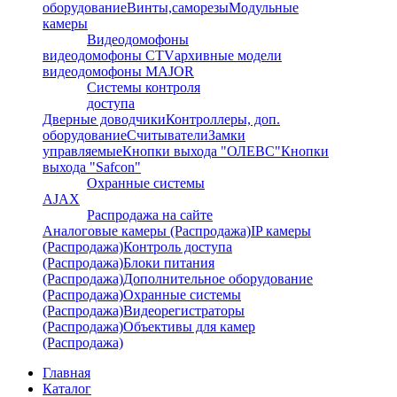
оборудование
Винты,саморезы
Модульные
камеры
Видеодомофоны
видеодомофоны CTV
архивные модели
видеодомофоны MAJOR
Системы контроля
доступа
Дверные доводчики
Контроллеры, доп.
оборудование
Считыватели
Замки
управляемые
Кнопки выхода "ОЛЕВС"
Кнопки
выхода "Safcon"
Охранные системы
AJAX
Распродажа на сайте
Аналоговые камеры (Распродажа)
IP камеры
(Распродажа)
Контроль доступа
(Распродажа)
Блоки питания
(Распродажа)
Дополнительное оборудование
(Распродажа)
Охранные системы
(Распродажа)
Видеорегистраторы
(Распродажа)
Объективы для камер
(Распродажа)
Главная
Каталог