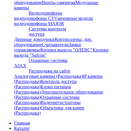
оборудование
Винты,саморезы
Модульные
камеры
Видеодомофоны
видеодомофоны CTV
архивные модели
видеодомофоны MAJOR
Системы контроля
доступа
Дверные доводчики
Контроллеры, доп.
оборудование
Считыватели
Замки
управляемые
Кнопки выхода "ОЛЕВС"
Кнопки
выхода "Safcon"
Охранные системы
AJAX
Распродажа на сайте
Аналоговые камеры (Распродажа)
IP камеры
(Распродажа)
Контроль доступа
(Распродажа)
Блоки питания
(Распродажа)
Дополнительное оборудование
(Распродажа)
Охранные системы
(Распродажа)
Видеорегистраторы
(Распродажа)
Объективы для камер
(Распродажа)
Главная
Каталог