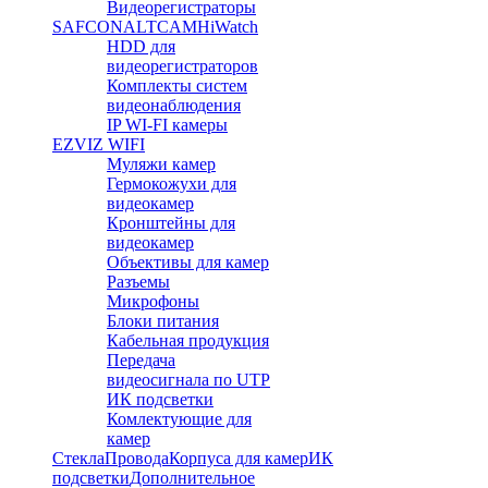
Видеорегистраторы
SAFCON
ALTCAM
HiWatch
HDD для
видеорегистраторов
Комплекты систем
видеонаблюдения
IP WI-FI камеры
EZVIZ WIFI
Муляжи камер
Гермокожухи для
видеокамер
Кронштейны для
видеокамер
Объективы для камер
Разъемы
Микрофоны
Блоки питания
Кабельная продукция
Передача
видеосигнала по UTP
ИК подсветки
Комлектующие для
камер
Стекла
Провода
Корпуса для камер
ИК
подсветки
Дополнительное