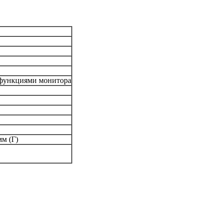
 функциями монитора
мм (Г)