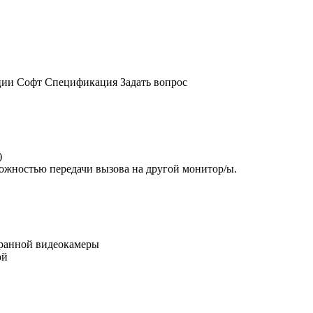
ции
Софт
Спецификация
Задать вопрос
)
можностью передачи вызова на другой монитор/ы.
хранной видеокамеры
ой