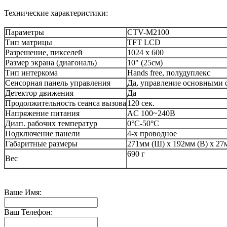
Технические характеристики:
Параметры
CTV-M2100
Тип матрицы
TFT LCD
Разрешение, пикселей
1024 х 600
Размер экрана (диагональ)
10" (25см)
Тип интеркома
Hands free, полудуплекс
Сенсорная панель управления
Да, управление основными
Детектор движения
Да
Продолжительность сеанса вызова
120 сек.
Напряжение питания
AC 100~240В
Диап. рабочих температур
0°C-50°C
Подключение панели
4-х проводное
Габаритные размеры
271мм (Ш) x 192мм (В) x 27
690 г
Вес
Ваше Имя:
Ваш Телефон: