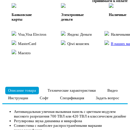
Принимаем к оплате
Банковские
Электронные
Наличные
карты
деньги
Visa,Visa Electron
Яндекс Деньги
Наличными 
MasterCard
Qiwi кошелек
В наших ма
Maestro
Описание товара
Технические характеристики
Видео
Инструкции
Софт
Спецификация
Задать вопрос
Антивандальная уличная вызывная панель с цветным модулем
высокого разрешения 700 ТВЛ или 420 ТВЛ в классическом дизайне
Регулировка звука динамика и микрофона
Совместима с наиболее распространёнными марками