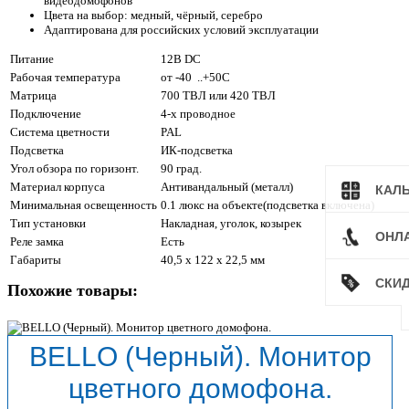
видеодомофонов
Цвета на выбор: медный, чёрный, серебро
Адаптирована для российских условий эксплуатации
Питание
12В DC
Рабочая температура
от -40 ..+50С
Матрица
700 ТВЛ или 420 ТВЛ
Подключение
4-х проводное
Система цветности
PAL
Подсветка
ИК-подсветка
Угол обзора по горизонт.
90 град.
Материал корпуса
Антивандальный (металл)
КАЛ
Минимальная освещенность
0.1 люкс на объекте(подсветка включена)
Тип установки
Накладная, уголок, козырек
ОНЛ
Реле замка
Есть
Габариты
40,5 x 122 x 22,5 мм
СКИ
Похожие товары:
BELLO (Черный). Монитор
цветного домофона.