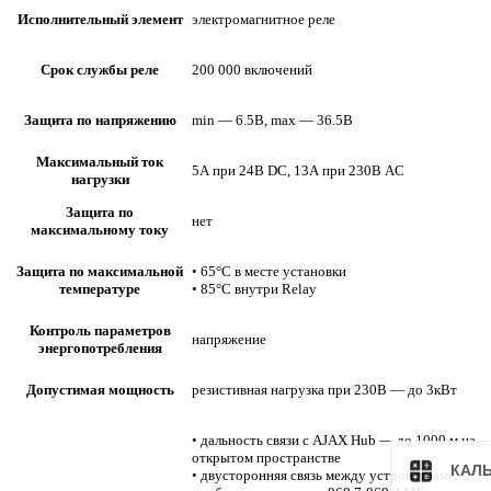
Исполнительный элемент
электромагнитное реле
Срок службы реле
200 000 включений
Защита по напряжению
min — 6.5В, max — 36.5В
Максимальный ток
5А при 24В DC, 13А при 230В AC
нагрузки
Защита по
нет
максимальному току
Защита по максимальной
• 65°C в месте установки
температуре
• 85°C внутри Relay
Контроль параметров
напряжение
энергопотребления
Допустимая мощность
резистивная нагрузка при 230В — до 3кВт
• дальность связи с AJAX Hub — до 1000 м на
открытом пространстве
КАЛ
• двусторонняя связь между устройствами