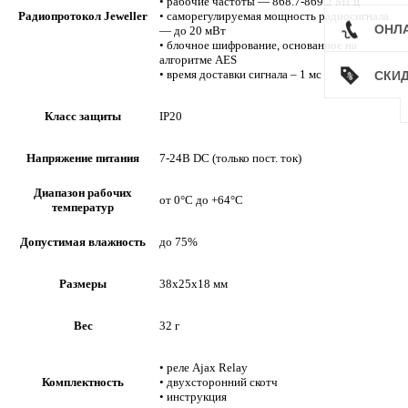
• рабочие частоты — 868.7-869.2 МГц
Радиопротокол Jeweller
• саморегулируемая мощность радиосигнала
ОНЛ
— до 20 мВт
• блочное шифрование, основанное на
алгоритме AES
• время доставки сигнала – 1 мс
СКИ
Класс защиты
IP20
Напряжение питания
7-24В DC (только пост. ток)
Диапазон рабочих
от 0°С до +64°С
температур
Допустимая влажность
до 75%
Размеры
38х25х18 мм
Вес
32 г
• реле Ajax Relay
Комплектность
• двухсторонний скотч
• инструкция