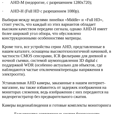
· AHD-M (недорогие, с разрешением 1280х720);
· AHD-H (Full HD с разрешением 1080р).
Выбирая между моделями линейки «Middle» и «Full HD»,
стоит учесть, что каждый из этих вариантов обладает
высоким качеством передачи сигнала, однако AHD-H имеет
более широкий угол обзора, что обусловлено
конструкционными особенностями матрицы.
Кроме того, все устройства серии AHD, представленные в
нашем каталоге, оснащены высокотехнологичной начинкой, в
частности CMOS сенсорами, ICR фильтрами для дневной и
ночной съемки, системой шумоподавления 3D digital с
поддержкой WDR (особенно актуально для объектов, где
наблюдаются частые отключения/перепады напряжения в
электросети).
Устанавливая AHD камеры, заказанные в нашем интернет-
магазине, вы также избавитесь от задержек изображения на
мониторах слежения, ведь изображения с них передаются на
видеорегистратор без предварительного сжатия.
Камеры видеонаблюдения и готовые комплекты мониторинга
Большинство современных систем безопасности