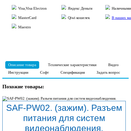
Visa,Visa Electron
Яндекс Деньги
Наличными 
MasterCard
Qiwi кошелек
В наших ма
Maestro
Описание товара
Технические характеристики
Видео
Инструкции
Софт
Спецификация
Задать вопрос
Похожие товары:
SAF-PW02. (зажим). Разъем
питания для систем
видеонаблюдения.