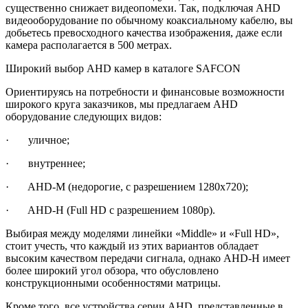
существенно снижает видеопомехи. Так, подключая AHD
видеооборудование по обычному коаксиальному кабелю, вы
добьетесь превосходного качества изображения, даже если
камера располагается в 500 метрах.
Широкий выбор AHD камер в каталоге SAFCON
Ориентируясь на потребности и финансовые возможности
широкого круга заказчиков, мы предлагаем AHD
оборудование следующих видов:
· уличное;
· внутреннее;
· AHD-M (недорогие, с разрешением 1280х720);
· AHD-H (Full HD с разрешением 1080р).
Выбирая между моделями линейки «Middle» и «Full HD»,
стоит учесть, что каждый из этих вариантов обладает
высоким качеством передачи сигнала, однако AHD-H имеет
более широкий угол обзора, что обусловлено
конструкционными особенностями матрицы.
Кроме того, все устройства серии AHD, представленные в