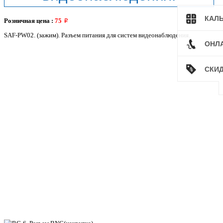
КАЛ
Розничная цена :
75
SAF-PW02. (зажим). Разъем питания для систем видеонаблюдения.
ОНЛ
СКИ