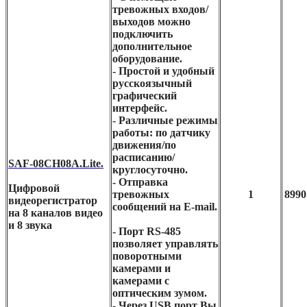
тревожных входов/
выходов можно
подключить
дополнительное
оборудование.
- Простой и удобный
русскоязычный
графический
интерфейс.
- Различные режимы
работы: по датчику
движения/по
расписанию/
SAF-08CH08A.Lite.
круглосуточно.
- Отправка
Цифровой
тревожных
1
8990
видеорегистратор
сообщений на E-mail.
на 8 каналов видео
и 8 звука
- Порт RS-485
позволяет управлять
поворотными
камерами и
камерами с
оптическим зумом.
- Через USB порт Вы