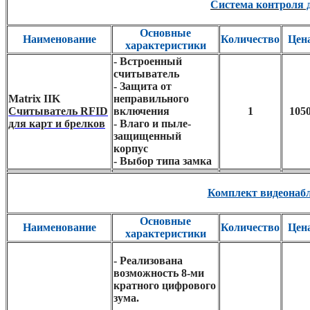
Система контроля 
Основные
Наименование
Количество
Цен
характеристики
- Встроенный
считыватель
- Защита от
Matrix IIK
неправильного
Считыватель RFID
включения
1
105
для карт и брелков
- Влаго и пыле-
защищенный
корпус
- Выбор типа замка
Комплект видеонаб
Основные
Наименование
Количество
Цен
характеристики
- Реализована
возможность 8-ми
кратного цифрового
зума.