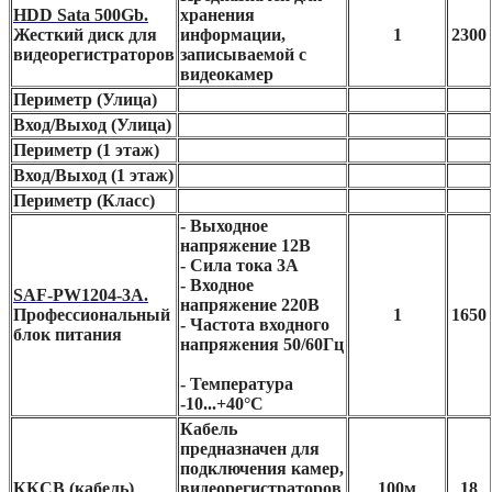
HDD Sata 500Gb.
хранения
Жесткий диск для
информации,
1
2300
видеорегистраторов
записываемой с
видеокамер
Периметр (Улица)
Вход/Выход (Улица)
Периметр (1 этаж)
Вход/Выход (1 этаж)
Периметр (Класс)
- Выходное
напряжение 12В
- Сила тока 3А
- Входное
SAF-PW1204-3A.
напряжение 220В
Профессиональный
1
1650
- Частота входного
блок питания
напряжения 50/60Гц
- Температура
-10...+40°С
Кабель
предназначен для
подключения камер,
ККСВ (кабель)
видеорегистраторов
100м
18