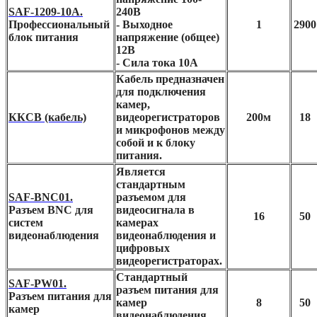
SAF-1209-10A.
240В
Профессиональный
- Выходное
1
2900
блок питания
напряжение (общее)
12В
- Сила тока 10А
Кабель предназначен
для подключения
камер,
ККСВ (кабель)
видеорегистраторов
200м
18
и микрофонов между
собой и к блоку
питания.
Является
стандартным
SAF-BNC01.
разъемом для
Разъем BNC для
видеосигнала в
16
50
систем
камерах
видеонаблюдения
видеонаблюдения и
цифровых
видеорегистраторах.
Стандартный
SAF-PW01.
разъем питания для
Разъем питания для
камер
8
50
камер
видеонаблюдения