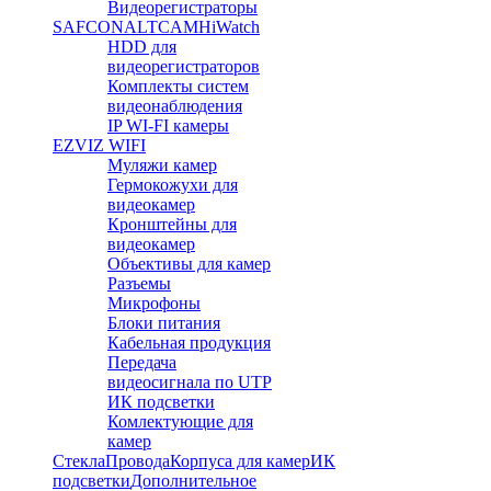
Видеорегистраторы
SAFCON
ALTCAM
HiWatch
HDD для
видеорегистраторов
Комплекты систем
видеонаблюдения
IP WI-FI камеры
EZVIZ WIFI
Муляжи камер
Гермокожухи для
видеокамер
Кронштейны для
видеокамер
Объективы для камер
Разъемы
Микрофоны
Блоки питания
Кабельная продукция
Передача
видеосигнала по UTP
ИК подсветки
Комлектующие для
камер
Стекла
Провода
Корпуса для камер
ИК
подсветки
Дополнительное