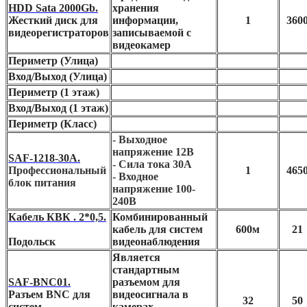
HDD Sata 2000Gb.
хранения
Жесткий диск для
информации,
1
360
видеорегистраторов
записываемой с
видеокамер
Периметр (Улица)
Вход/Выход (Улица)
Периметр (1 этаж)
Вход/Выход (1 этаж)
Периметр (Класс)
- Выходное
напряжение 12В
SAF-1218-30A.
- Сила тока 30А
Профессиональный
1
465
- Входное
блок питания
напряжение 100-
240В
Кабель КВК . 2*0,5.
Комбинированный
кабель для систем
600м
21
Подольск
видеонаблюдения
Является
стандартным
SAF-BNC01.
разъемом для
Разъем BNC для
видеосигнала в
32
50
систем
камерах