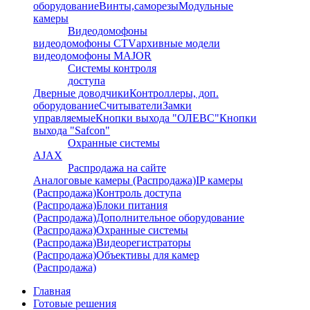
оборудование
Винты,саморезы
Модульные
камеры
Видеодомофоны
видеодомофоны CTV
архивные модели
видеодомофоны MAJOR
Системы контроля
доступа
Дверные доводчики
Контроллеры, доп.
оборудование
Считыватели
Замки
управляемые
Кнопки выхода "ОЛЕВС"
Кнопки
выхода "Safcon"
Охранные системы
AJAX
Распродажа на сайте
Аналоговые камеры (Распродажа)
IP камеры
(Распродажа)
Контроль доступа
(Распродажа)
Блоки питания
(Распродажа)
Дополнительное оборудование
(Распродажа)
Охранные системы
(Распродажа)
Видеорегистраторы
(Распродажа)
Объективы для камер
(Распродажа)
Главная
Готовые решения