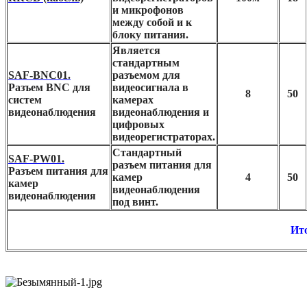
и микрофонов
между собой и к
блоку питания.
Является
стандартным
SAF-BNC01.
разъемом для
Разъем BNC для
видеосигнала в
8
50
систем
камерах
видеонаблюдения
видеонаблюдения и
цифровых
видеорегистраторах.
Стандартный
SAF-PW01.
разъем питания для
Разъем питания для
камер
4
50
камер
видеонаблюдения
видеонаблюдения
под винт.
Ито